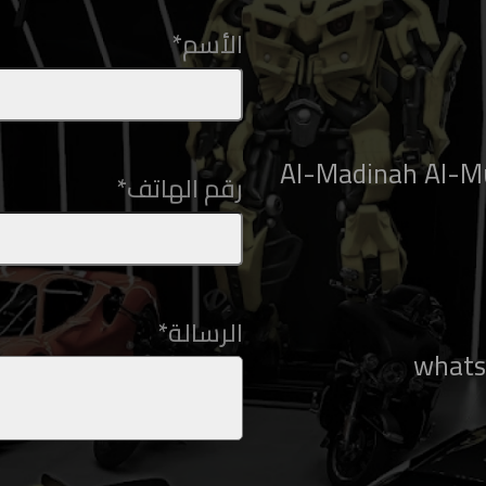
الأسم
*
5103 Al-Madinah A
رقم الهاتف
*
الرسالة
*
whats