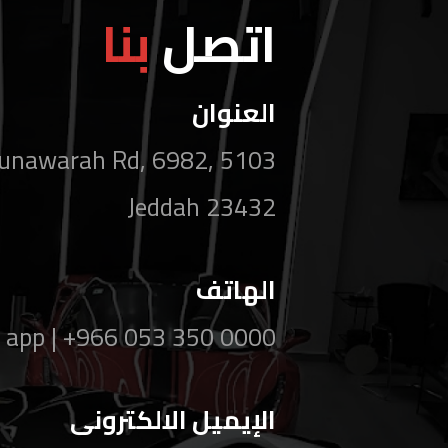
اتصل
بنا
العنوان
l-Munawarah Rd, 6982,
Jeddah 23432
الهاتف
 app | +966 053 350 0000
الإيميل الالكترونى