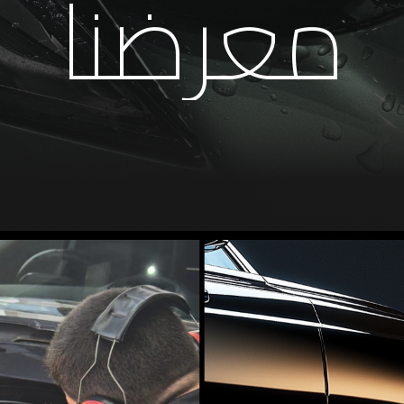
معرضنا