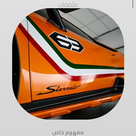
ملصقات
مفهوم خاص​