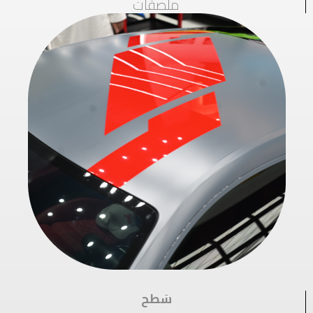
ملصقات
سَطح